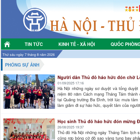
TIN TỨC
KINH TẾ - XÃ HỘI
QUỐC PHÒNG
Thứ sáu ngày 7 tháng 8 năm 2026
PHÓNG SỰ ẢNH
Người dân Thủ đô háo hức đón chờ Lễ
01/09/2025 17:16
Hà Nội những ngày sơ duyệt và tổng duyệt 
niệm 80 năm Cách mạng Tháng Tám thành cô
tại Quảng trường Ba Đình, trời lúc mưa tầm 
làm giảm đi sự háo hức, quyết tâm của người
Học sinh Thủ đô háo hức đón mừng Đạ
26/08/2025 19:37
Thủ đô Hà Nội những ngày Tháng Tám lịch s
cũng rợp bóng cờ đỏ sao vàng tung bay ph