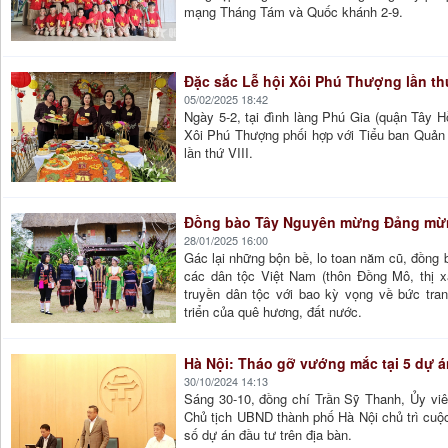
mạng Tháng Tám và Quốc khánh 2-9.
Đặc sắc Lễ hội Xôi Phú Thượng lần th
05/02/2025 18:42
Ngày 5-2, tại đình làng Phú Gia (quận Tây H
Xôi Phú Thượng phối hợp với Tiểu ban Quản l
lần thứ VIII.
Đồng bào Tây Nguyên mừng Đảng mừ
28/01/2025 16:00
Gác lại những bộn bề, lo toan năm cũ, đồng 
các dân tộc Việt Nam (thôn Đồng Mô, thị 
truyền dân tộc với bao kỳ vọng về bức tranh
triển của quê hương, đất nước.
Hà Nội: Tháo gỡ vướng mắc tại 5 dự á
30/10/2024 14:13
Sáng 30-10, đồng chí Trần Sỹ Thanh, Ủy viê
Chủ tịch UBND thành phố Hà Nội chủ trì cuộc 
số dự án đầu tư trên địa bàn.