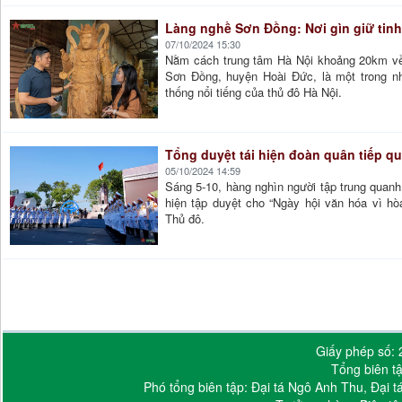
Làng nghề Sơn Đồng: Nơi gìn giữ tin
07/10/2024 15:30
Nằm cách trung tâm Hà Nội khoảng 20km về
Sơn Đồng, huyện Hoài Đức, là một trong n
thống nổi tiếng của thủ đô Hà Nội.
Tổng duyệt tái hiện đoàn quân tiếp 
05/10/2024 14:59
Sáng 5-10, hàng nghìn người tập trung quan
hiện tập duyệt cho “Ngày hội văn hóa vì h
Thủ đô.
Giấy phép số:
Tổng biên t
Phó tổng biên tập: Đại tá Ngô Anh Thu, Đại 